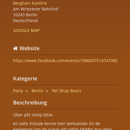
Berghain Kantine
Am Wriezener Bahnhof
10243 Berlin
Deutschland
GOOGLE MAP
Website
https://www.facebook.com/events/1086037514747080
Kategorie
Party
Berlin
Pet Shop Bears
Beschreibung
Lîber pEt sHOp bEAr,
en volle Vröude kenne mer verküende: En 8e
Aniversair von de süeze pEt sHOp bEARs! Aus dem