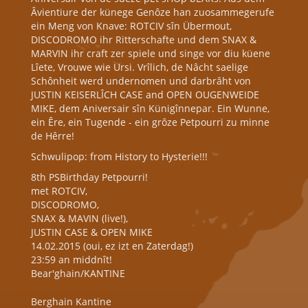
Âvientiure der künege Genôze han zuosammegerufe
ein Meng von Knave: ROTCIV sîn Übermout,
DISCODROMO ihr Ritterschafte und dem SNAX &
MARVIN ihr craft zer spiele und singe vor diu küene
Lîete, Vrouwe wie Ursi. Vrîlich, de Nâcht saelige
Schônheit werd undernomen und darbrâht von
JUSTIN KEISERLÎCH CASE and OPEN OUGENWEIDE
MIKE, dem Aniversair sîn Künigînnepar. Ein Wunne,
ein Êre, ein Tugende - ein grôze Petpourri zu minne
de Hêrre!
Schwulipop: from History to Hysterie!!!
8th PSBirthday Petpourri!
met ROTCIV,
DISCODROMO,
SNAX & MAVIN (live!),
JUSTIN CASE & OPEN MIKE
14.02.2015 (oui, ez izt en Zaterdag!)
23:59 an middnît!
Bear'ghain/KANTINE
Berghain Kantine