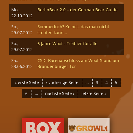
Mo.,
BerlinBear 2.0 – der German Bear Guide
22.10.2012
So.,
Sommerloch? Keines, das man nicht
29.07.2012
stopfen kann...
So.,
6 Jahre Woof - Freibier für alle
29.07.2012
Sa.,
CSD- Bärenabschluss am Woof-Stand am
23.06.2012
Brandenburger Tor
SEITEN
« erste Seite
‹ vorherige Seite
…
3
4
5
6
…
nächste Seite ›
letzte Seite »