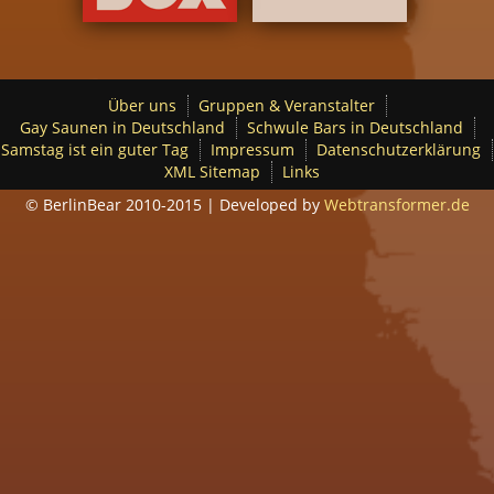
Über uns
Gruppen & Veranstalter
Gay Saunen in Deutschland
Schwule Bars in Deutschland
Samstag ist ein guter Tag
Impressum
Datenschutzerklärung
XML Sitemap
Links
© BerlinBear 2010-2015 | Developed by
Webtransformer.de