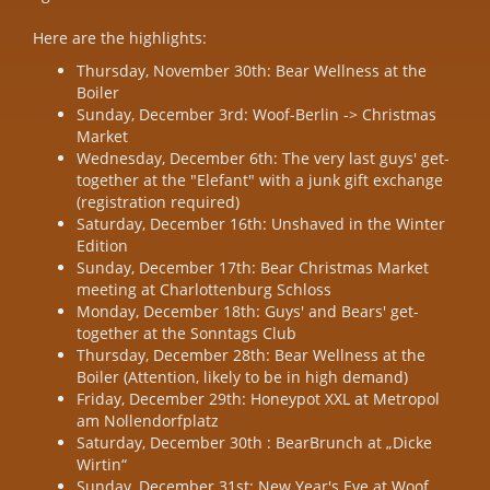
Here are the highlights:
Thursday, November 30th: Bear Wellness at the
Boiler
Sunday, December 3rd: Woof-Berlin -> Christmas
Market
Wednesday, December 6th: The very last guys' get-
together at the "Elefant" with a junk gift exchange
(registration required)
Saturday, December 16th: Unshaved in the Winter
Edition
Sunday, December 17th: Bear Christmas Market
meeting at Charlottenburg Schloss
Monday, December 18th: Guys' and Bears' get-
together at the Sonntags Club
Thursday, December 28th: Bear Wellness at the
Boiler (Attention, likely to be in high demand)
Friday, December 29th: Honeypot XXL at Metropol
am Nollendorfplatz
Saturday, December 30th : BearBrunch at „Dicke
Wirtin“
Sunday, December 31st: New Year's Eve at Woof