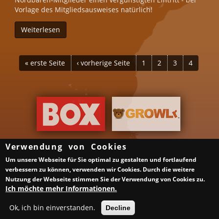
Vorlage des Mitgliedsausweises natürlich!
Weiterlesen
über Men´s Heaven
SEITEN
« erste Seite
‹ vorherige Seite
1
2
3
4
Verwendung von Cookies
Um unsere Webseite für Sie optimal zu gestalten und fortlaufend
Über uns
Gruppen & Veranstalter
verbessern zu können, verwenden wir Cookies. Durch die weitere
Gay Saunen in Deutschland
Schwule Bars in Deutschland
Nutzung der Webseite stimmen Sie der Verwendung von Cookies zu.
Samstag ist ein guter Tag
Impressum
Datenschutzerklärung
Ich möchte mehr Informationen.
XML Sitemap
Links
Ok, ich bin einverstanden.
Decline
© BerlinBear 2010-2015 | Developed by
Webtransformer.de