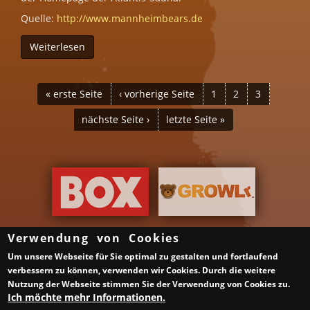
Quelle:
http://www.mannheimbears.de
Weiterlesen
über MannheimBears Bärensauna
SEITEN
« erste Seite
‹ vorherige Seite
1
2
3
nächste Seite ›
letzte Seite »
Verwendung von Cookies
Um unsere Webseite für Sie optimal zu gestalten und fortlaufend
Über uns
Gruppen & Veranstalter
verbessern zu können, verwenden wir Cookies. Durch die weitere
Gay Saunen in Deutschland
Schwule Bars in Deutschland
Nutzung der Webseite stimmen Sie der Verwendung von Cookies zu.
Samstag ist ein guter Tag
Impressum
Datenschutzerklärung
Ich möchte mehr Informationen.
XML Sitemap
Links