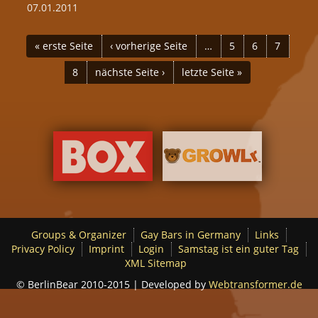
07.01.2011
PAGES
« erste Seite
‹ vorherige Seite
…
5
6
7
8
nächste Seite ›
letzte Seite »
Groups & Organizer
Gay Bars in Germany
Links
Privacy Policy
Imprint
Login
Samstag ist ein guter Tag
XML Sitemap
© BerlinBear 2010-2015 | Developed by
Webtransformer.de