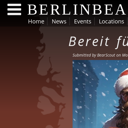
BERLINBE
Home
News
Events
Locations
Skip to main content
Bereit f
Submitted by
BearScout
on Mon