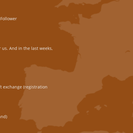
@Follower
 us. And in the last weeks,
t exchange (registration
and)