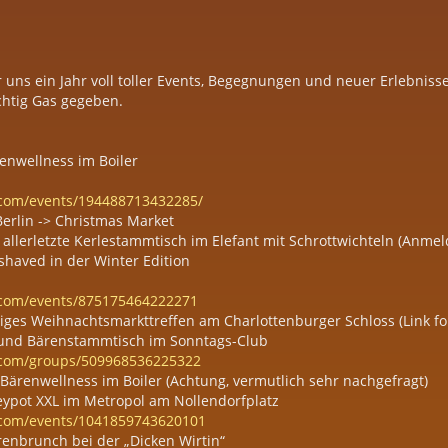
r uns ein Jahr voll toller Events, Begegnungen und neuer Erlebnisse
chtig Gas gegeben.
enwellness im Boiler
.com/events/194488713432285/
Berlin -> Christmas Market
r allerletzte Kerlestammtisch im Elefant mit Schrottwichteln (Anmel
nshaved in der Winter Edition
.com/events/875175464222271
äriges Weihnachtsmarkttreffen am Charlottenburger Schloss (Link fol
- und Bärenstammtisch im Sonntags-Club
.com/groups/509968536225322
: Bärenwellness im Boiler (Achtung, vermutlich sehr nachgefragt)
oneypot XXL im Metropol am Nollendorfplatz
.com/events/1041859743620101
ärenbrunch bei der „Dicken Wirtin“