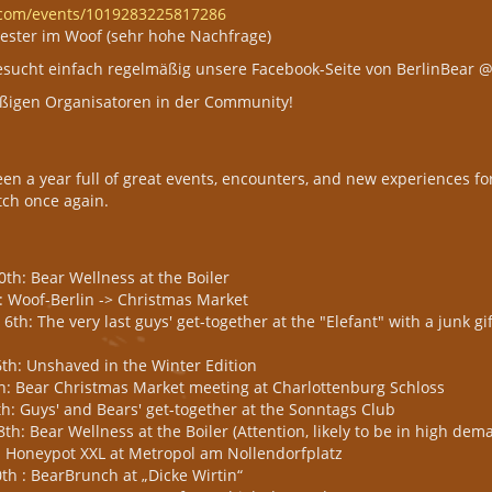
.com/events/1019283225817286
lvester im Woof (sehr hohe Nachfrage)
esucht einfach regelmäßig unsere Facebook-Seite von BerlinBear 
eißigen Organisatoren in der Community!
en a year full of great events, encounters, and new experiences for
otch once again.
h: Bear Wellness at the Boiler
 Woof-Berlin -> Christmas Market
: The very last guys' get-together at the "Elefant" with a junk gif
th: Unshaved in the Winter Edition
: Bear Christmas Market meeting at Charlottenburg Schloss
: Guys' and Bears' get-together at the Sonntags Club
h: Bear Wellness at the Boiler (Attention, likely to be in high dem
: Honeypot XXL at Metropol am Nollendorfplatz
h : BearBrunch at „Dicke Wirtin“