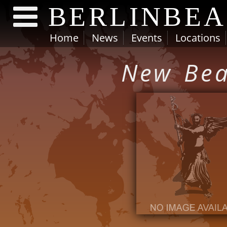
BERLINBE
Home
News
Events
Locations
Direkt zum Inhalt
New Bea