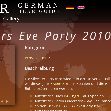
AR
GERMAN
BEAR GUIDE
Gallery
rs Eve Party 201
Kategorie
Party
Berlin
Beschreibung
Die Silvesterparty wird wieder in der Universal Hall 
wir dieses Jahr
BARB@ZUL
aus Spanien und die Berl
Bühne präsentieren werden.
Auftritt des Duos
BARB@ZUL
aus Spanien
Auftritt der Berlin Queerados (Gay Line Dance
an den Decks: DJ AXELAY aka KiddyBear
Mitternachtsimbiss