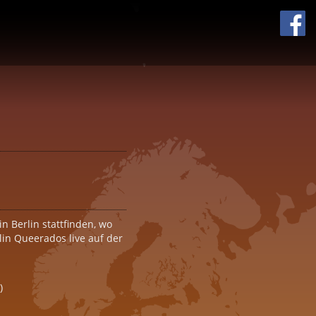
0
in Berlin stattfinden, wo
in Queerados live auf der
)