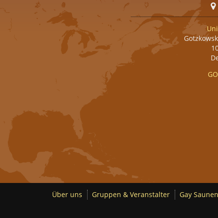
Uni
Gotzkowsk
10
D
GO
Über uns
Gruppen & Veranstalter
Gay Saunen