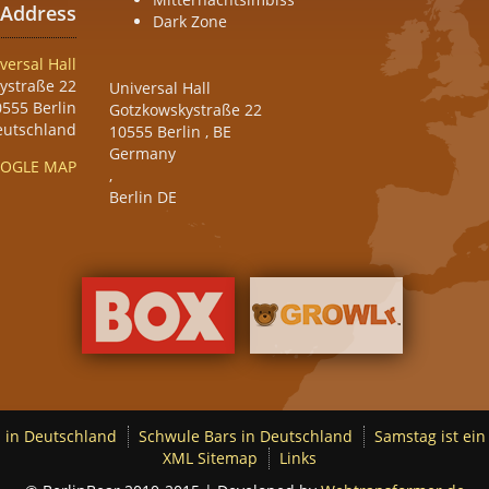
Address
Dark Zone
versal Hall
ystraße 22
Universal Hall
555 Berlin
Gotzkowskystraße 22
eutschland
10555
Berlin
,
BE
Germany
OGLE MAP
,
Berlin DE
 in Deutschland
Schwule Bars in Deutschland
Samstag ist ein
XML Sitemap
Links