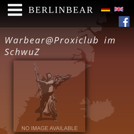
BERLINBEAR
Direkt zum Inhalt
Warbear@Proxiclub im
SchwuZ