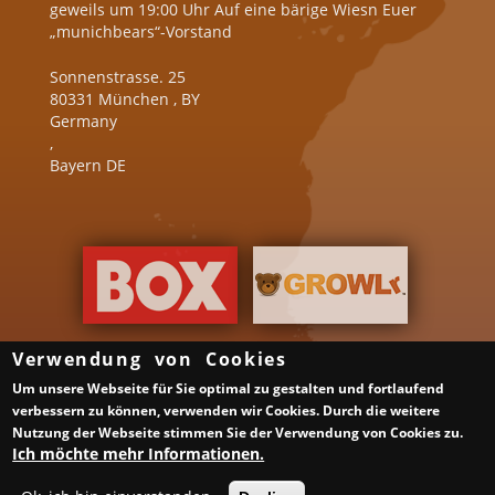
geweils um 19:00 Uhr Auf eine bärige Wiesn Euer
„munichbears“-Vorstand
Sonnenstrasse. 25
80331
München
,
BY
Germany
,
Bayern DE
Verwendung von Cookies
Um unsere Webseite für Sie optimal zu gestalten und fortlaufend
Über uns
Gruppen & Veranstalter
verbessern zu können, verwenden wir Cookies. Durch die weitere
Gay Saunen in Deutschland
Schwule Bars in Deutschland
Nutzung der Webseite stimmen Sie der Verwendung von Cookies zu.
Samstag ist ein guter Tag
Impressum
Datenschutzerklärung
Ich möchte mehr Informationen.
XML Sitemap
Links