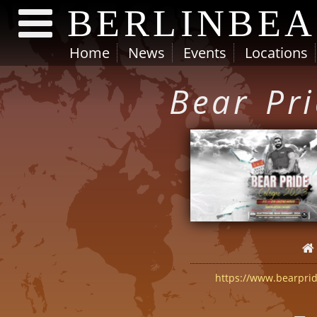
BERLINBE
Home
News
Events
Locations
Direkt zum Inhalt
Bear Pr
https://www.bearprid