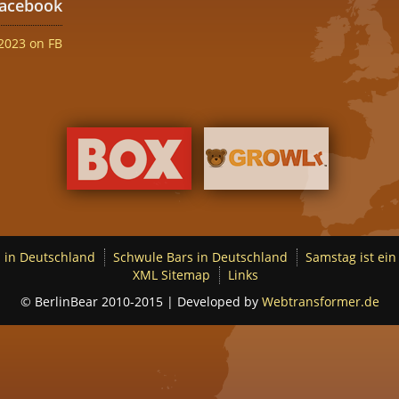
acebook
2023 on FB
 in Deutschland
Schwule Bars in Deutschland
Samstag ist ein
XML Sitemap
Links
© BerlinBear 2010-2015 | Developed by
Webtransformer.de