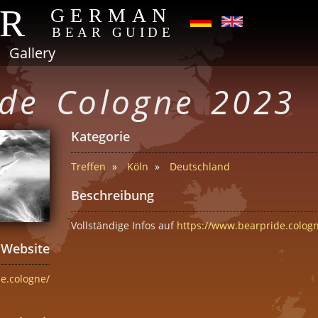
AR
GERMAN
BEAR GUIDE
Gallery
ide Cologne 2023
Kategorie
Treffen
Köln
Deutschland
Beschreibung
Vollständige Infos auf
https://www.bearpride.colog
Website
e.cologne/