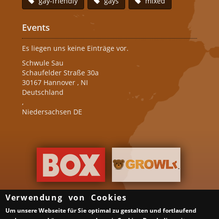
gay-friendly
gays
mixed
Events
Es liegen uns keine Einträge vor.
Schwule Sau
Schaufelder Straße 30a
30167
Hannover
,
NI
Deutschland
,
Niedersachsen DE
Verwendung von Cookies
Um unsere Webseite für Sie optimal zu gestalten und fortlaufend
Über uns
Gruppen & Veranstalter