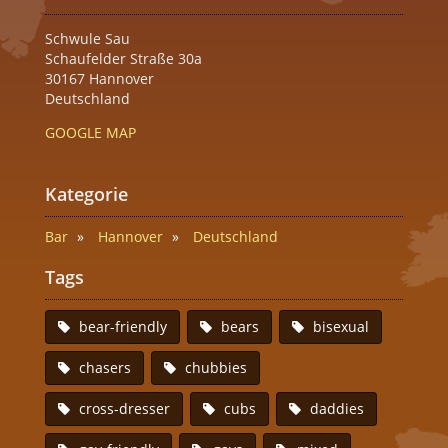
Schwule Sau
Schaufelder Straße 30a
30167 Hannover
Deutschland
GOOGLE MAP
Kategorie
Bar
Hannover
Deutschland
Tags
bear-friendly
bears
bisexual
chasers
chubbies
cross-dresser
cubs
daddies