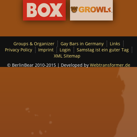
Groups & Organizer
Gay Bars in Germany
Links
Privacy Policy
Imprint
Login
Samstag ist ein guter Tag
XML Sitemap
© BerlinBear 2010-2015 | Developed by
Webtransformer.de