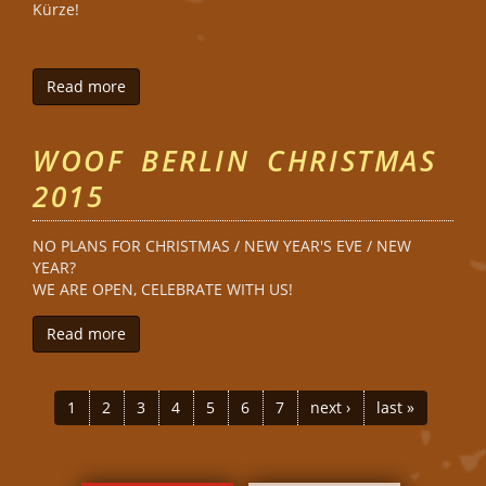
Kürze!
Read more
about Bear Summer Berlin 2016
WOOF BERLIN CHRISTMAS
2015
NO PLANS FOR CHRISTMAS / NEW YEAR'S EVE / NEW
YEAR?
WE ARE OPEN, CELEBRATE WITH US!
Read more
about Woof Berlin Christmas 2015
PAGES
1
2
3
4
5
6
7
next ›
last »