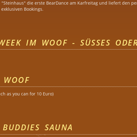
m "Steinhaus" die erste BearDance am Karfreitag und liefert den per
exklusiven Bookings.
earDance 2011
EEK IM WOOF - SÜSSES ODER
n Week im Woof - Süßes oder Saures
M WOOF
ch as you can for 10 Euro)
 im Woof
 BUDDIES SAUNA