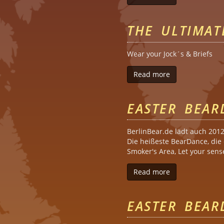
THE ULTIMA
Wear your Jock´s & Briefs
Read more
about The Ulti
EASTER BEAR
BerlinBear.de lädt auch 201
Die heißeste BearDance, die 
Smoker's Area, Let your sens
Read more
about Easter B
EASTER BEAR