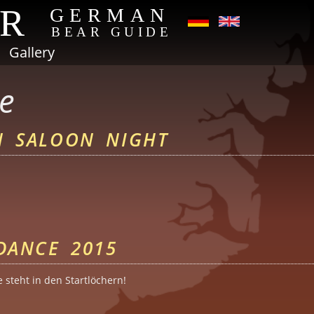
AR
GERMAN
BEAR GUIDE
Gallery
e
N SALOON NIGHT
in Saloon Night
DANCE 2015
steht in den Startlöchern!
earDance 2015