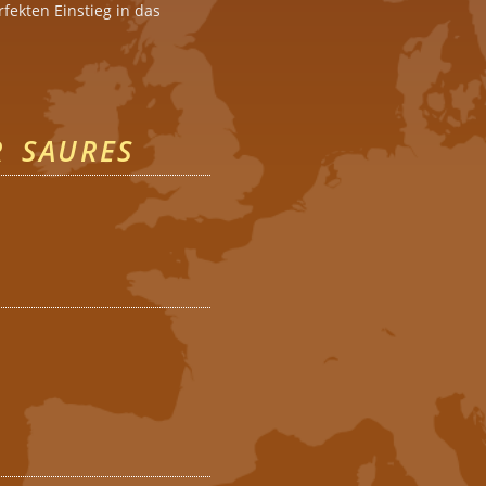
fekten Einstieg in das
 SAURES