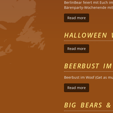
BerlinBear feiert mit Euch i
Bärenparty-Wochenende mit 
Read more
about Easter B
HALLOWEEN W
Read more
about Hallowee
BEERBUST I
Beerbust im Woof (Get as mu
Read more
about Beerbust
BIG BEARS &