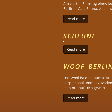
Am vierten Samstag eines je
Berliner Gate Sauna. Auch n
Read more
about Big Bear
SCHEUNE
Read more
about Scheune
WOOF BERLI
Das Woof ist die unumstritte
Barpersonal. Immer zuvorkomm
man nur auf Dich gewartet.
Read more
about Woof Berl