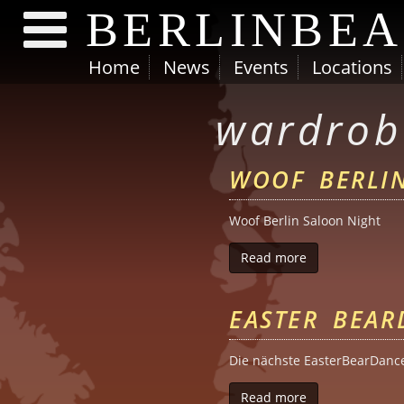
BERLINBE
Home
News
Events
Locations
Skip to main content
wardrob
WOOF BERLI
Woof Berlin Saloon Night
Read more
about Woof Berl
EASTER BEAR
Die nächste EasterBearDance 
Read more
about Easter B