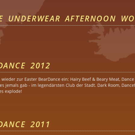
TE UNDERWEAR AFTERNOON WO
mate Underwear Afternoon Woof Berlin
DANCE 2012
2 wieder zur Easter BearDance ein: Hairy Beef & Beary Meat, Dance
es jemals gab - im legendärsten Club der Stadt. Dark Room, Dancefl
es explode!
earDance 2012
DANCE 2011