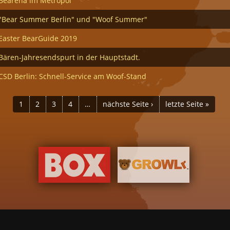
Bearena im Metropol
"Bear Summer Berlin" und "Woof Summer"
Easter BearGuide 2019
Bären-Jahresendspurt in der Hauptstadt.
CSD Berlin: Schnell-Service am Woof-Stand
1
2
3
4
…
nächste Seite ›
letzte Seite »
 in Deutschland
Schwule Bars in Deutschland
Samstag ist ein