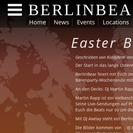
BERLINBE
Home
News
Events
Locations
Direkt zum Inhalt
Easter B
Geschrieben von
KiddyBear
am 
Der Start in das lange Oster
BerlinBear feiert mit Euch i
Bärenparty-Wochenende mit 
An den Decks: DJ Martin Rap
Martin Rapp ist ein vielbesch
Seine Live-Sendungen auf Prid
Euch die Beats nur so um die
Mit DJ Axelay steht ein Berl
Die Bilder kommen von - VJ Al