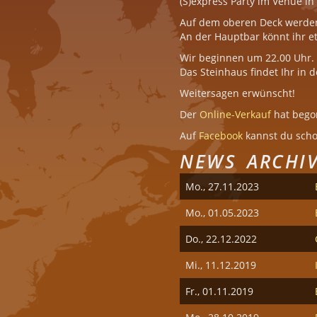
(S)express Party im Venue in
Auf dem oberen Deck werden 
An der Hauptbar könnt ihr et
Wir beginnen um 22.00 Uhr.
Das Steinhaus findet Ihr in 
Weitersagen erwünscht!
Der
Online-Verkauf
hat bego
Auf
Facebook
kannst du schon
NEWS ARCHI
Mo., 27.11.2023
Mo., 01.05.2023
Do., 22.12.2022
Mi., 11.12.2019
Fr., 01.11.2019