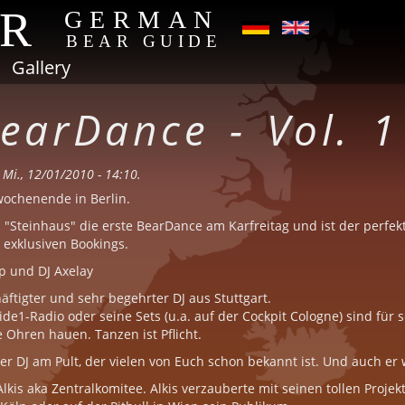
AR
GERMAN
BEAR GUIDE
Gallery
earDance - Vol. 1
Mi., 12/01/2010 - 14:10.
wochenende in Berlin.
m "Steinhaus" die erste BearDance am Karfreitag und ist der perfekt
exklusiven Bookings.
p und DJ Axelay
äftigter und sehr begehrter DJ aus Stuttgart.
e1-Radio oder seine Sets (u.a. auf der Cockpit Cologne) sind für se
 Ohren hauen. Tanzen ist Pflicht.
iner DJ am Pult, der vielen von Euch schon bekannt ist. Und auch er
kis aka Zentralkomitee. Alkis verzauberte mit seinen tollen Projekt