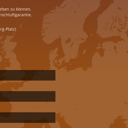
iehen zu können.
ischluftgarantie.
rg-Platz)