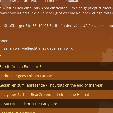
 Köln oder auf der Pitbull in Wien sein Publikum.
wir für Euch eine Dark Area einrichten, um sich gepflegt zurückz
was chillen und für die Raucher gibt es eine RaucherLounge mit Fr
der Straßburger Str. 55, 10405 Berlin (in der Nähe U2 Rosa-Luxembu
nnen.
 sehen wer vielleicht alles dabei sein wird!
V
Bereit für den Endspurt?
BerlinBear goes Folsom Europe
Gedanken zum Jahresende / Thoughts on the end of the year
In eigener Sache - BearGround hat eine neue Heimat
BEARENA - Endspurt für Early Birds