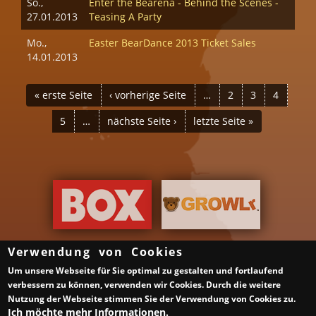
So.,
Enter the Bearena - Behind the Scenes -
27.01.2013
Teasing A Party
Mo.,
Easter BearDance 2013 Ticket Sales
14.01.2013
SEITEN
« erste Seite
‹ vorherige Seite
…
2
3
4
5
…
nächste Seite ›
letzte Seite »
Verwendung von Cookies
Um unsere Webseite für Sie optimal zu gestalten und fortlaufend
Über uns
Gruppen & Veranstalter
verbessern zu können, verwenden wir Cookies. Durch die weitere
Gay Saunen in Deutschland
Schwule Bars in Deutschland
Nutzung der Webseite stimmen Sie der Verwendung von Cookies zu.
Samstag ist ein guter Tag
Impressum
Datenschutzerklärung
Ich möchte mehr Informationen.