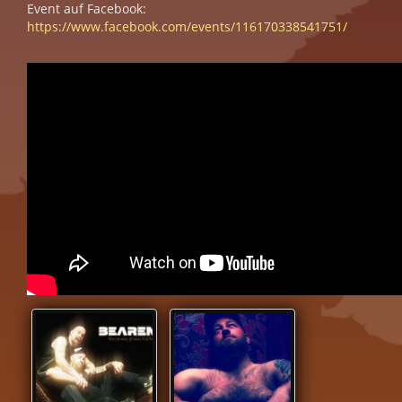
Event auf Facebook:
https://www.facebook.com/events/116170338541751/
BEARENA-PROMO-01.JPG
BEARENA-
PROMO-02.JPG