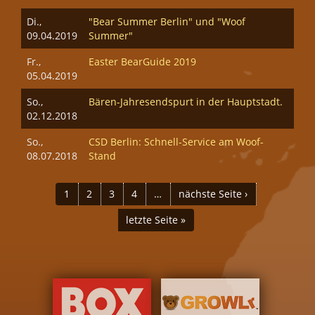
Di.,
"Bear Summer Berlin" und "Woof
09.04.2019
Summer"
Fr.,
Easter BearGuide 2019
05.04.2019
So.,
Bären-Jahresendspurt in der Hauptstadt.
02.12.2018
So.,
CSD Berlin: Schnell-Service am Woof-
08.07.2018
Stand
SEITEN
1
2
3
4
…
nächste Seite ›
letzte Seite »