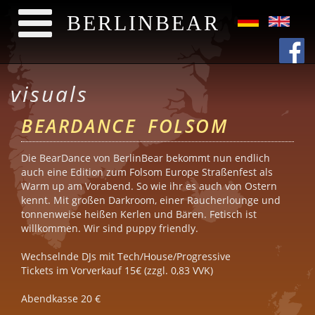
BERLINBEAR
Direkt zum Inhalt
visuals
BEARDANCE FOLSOM
D ie BearDance von BerlinBear bekommt nun endlich
auch eine Edition zum Folsom Europe Straßenfest als
Warm up am Vorabend. So wie ihr es auch von Ostern
kennt. Mit großen Darkroom, einer Raucherlounge und
tonnenweise heißen Kerlen und Bären. Fetisch ist
willkommen. Wir sind puppy friendly.
W echselnde DJs mit Tech/House/Progressive
Tickets im Vorverkauf 15€ (zzgl. 0,83 VVK)
Abendkasse 20 €