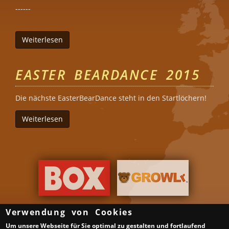
- -----
Weiterlesen
über BearDance Folsom
EASTER BEARDANCE 2015
Die nächste EasterBearDance steht in den Startlöchern!
Weiterlesen
über Easter BearDance 2015
Verwendung von Cookies
Um unsere Webseite für Sie optimal zu gestalten und fortlaufend