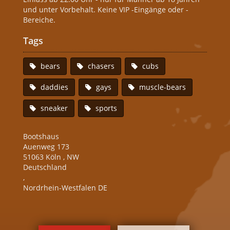
und unter Vorbehalt. Keine VIP -Eingänge oder -
Bereiche.
Tags
bears
chasers
cubs
daddies
gays
muscle-bears
sneaker
sports
Bootshaus
Auenweg 173
51063
Köln
,
NW
Deutschland
,
Nordrhein-Westfalen DE