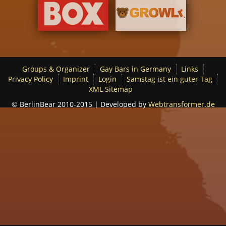
Groups & Organizer
Gay Bars in Germany
Links
Privacy Policy
Imprint
Login
Samstag ist ein guter Tag
XML Sitemap
© BerlinBear 2010-2015 | Developed by
Webtransformer.de