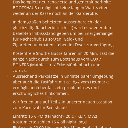
Das komplett neu renovierte und generalüberholte
BOOTSHAUS ermöglicht keine langen Wartezeiten
weder an der Kasse noch an der Garderobe.
In dem großen beheiztem Aussenbereich (der
gleichzeitig Raucherbereich ist) wird es wieder den
beliebten Imbissstand geben um bei Energiemangel
für Nachschub zu sorgen. Geld- und
Zigarettenautomaten stehen im Foyer zur Verfügung.
Kostenfreie Shuttle-Busse fahren im 20 Min. Takt die
ganze Nacht durch zum Bootshaus vom COX /
BONERS (Mathiasstr. / Ecke Mühlenbach) und
zurück.
Ausreichend Parkplätze in unmittelbarer Umgebung
aber auch die Taxifahrt mit ca. 8,-€ vom Heumarkt
ermöglichen ebenfalls ein problemloses und
erschwingliches hinkommen.
Wir freuen uns auf Teil 2 in unserer neuen Location
zum Karneval im Bootshaus!
Eintritt: 15 € <Mitternacht> 20 € - KEIN MVZ!
Kostümierte zahlen 15 € all night long!
Einlass ab 22.00 Uhr - nur für Männer ab 18 Jahren