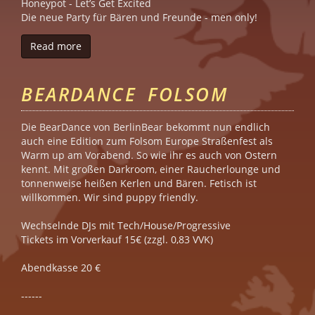
Honeypot - Let’s Get Excited
Die neue Party für Bären und Freunde - men only!
Read more
about Honeypot - Let’s Get Excited
BEARDANCE FOLSOM
D ie BearDance von BerlinBear bekommt nun endlich
auch eine Edition zum Folsom Europe Straßenfest als
Warm up am Vorabend. So wie ihr es auch von Ostern
kennt. Mit großen Darkroom, einer Raucherlounge und
tonnenweise heißen Kerlen und Bären. Fetisch ist
willkommen. Wir sind puppy friendly.
W echselnde DJs mit Tech/House/Progressive
Tickets im Vorverkauf 15€ (zzgl. 0,83 VVK)
Abendkasse 20 €
- -----