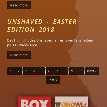
Read more
about Unshaved - Bear Summer 2018
UNSHAVED - EASTER
EDITION 2018
Das Highlight des Unshaved-Jahres. Zwei Tanzflächen
plus Outdoor-Area.
Read more
about Unshaved - Easter Edition 2018
PAGES
1
2
3
4
5
6
7
8
9
…
next ›
last »