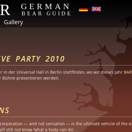
AR
GERMAN
BEAR GUIDE
Gallery
VE PARTY 2010
r in der Universal Hall in Berlin stattfinden, wo wir dieses Jahr
BAR
er Bühne präsentieren werden.
 Eve Party 2010
NS
 Incorporation — and not sensation — is the ultimate vehicle of the 
ill still not know ‘what a body can do’.