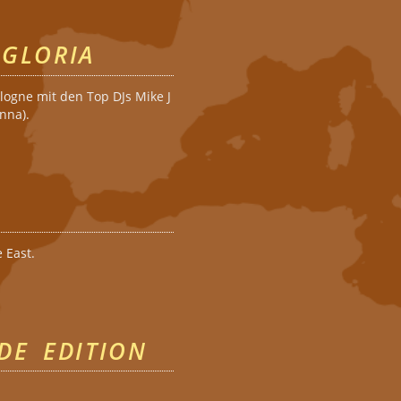
 GLORIA
ogne mit den Top DJs Mike J
nna).
 East.
DE EDITION