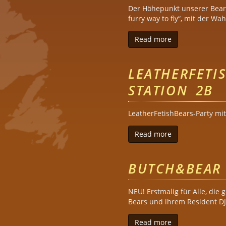
Der Höhepunkt unserer Bear 
furry way to fly“, mit der W
Read more
about European
LEATHERFETI
STATION 2B
LeatherFetishBears-Party mit
Read more
about LeatherFe
BUTCH&BEAR
NEU! Erstmalig für Alle, di
Bears und ihrem Resident DJ
Read more
about BUTCH&BE