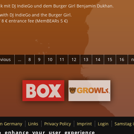
sik mit DJ IndieGo und dem Burger Girl Benjamin Dukhan.
with DJ IndieGo and the Burger Girl.
 / 8 € entrance fee (MemBEARs 5 €)
n - Fly with style - Bear Pride Edition
evious
…
8
9
10
11
12
13
14
15
16
n
in Germany
Links
Privacy Policy
Imprint
Login
Samstag i
o enhance your user experience
© BerlinBear 2010-2015 | Developed by
Webtransformer.de