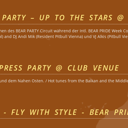
PARTY – UP TO THE STARS @
en des BEAR PARTY Circuit während der Intl. BEAR PRIDE Week Col
and DJ Andi Mik (Resident Pitbull Vienna) und VJ Alkis (Pitbull Vie
AR Party – up to the stars @ GLORIA
XPRESS PARTY @ CLUB VENUE
nd dem Nahen Osten. / Hot tunes from the Balkan and the Middle
S)EXPRESS Party @ Club Venue
 - FLY WITH STYLE - BEAR PRI