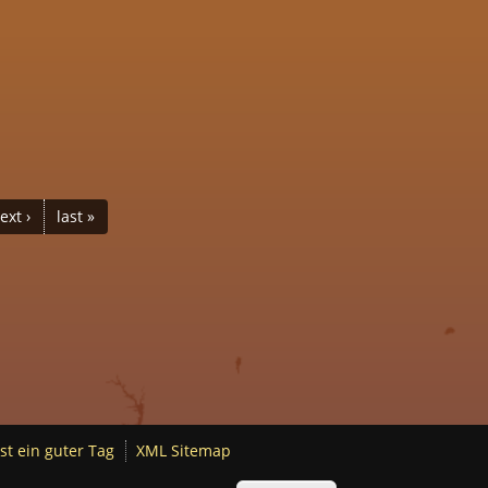
ext ›
last »
st ein guter Tag
XML Sitemap