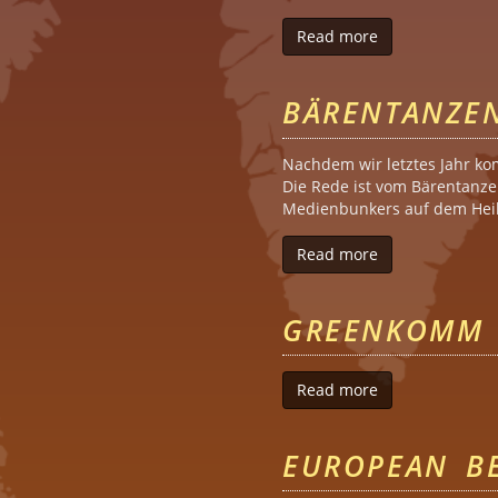
Read more
about Gegen O
BÄRENTANZE
Nachdem wir letztes Jahr ko
Die Rede ist vom Bärentanze
Medienbunkers auf dem Heili
Read more
about Bärentan
GREENKOMM 
Read more
about GreenKo
EUROPEAN B