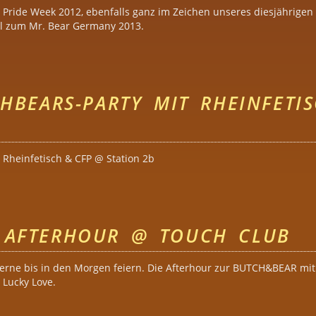
Pride Week 2012, ebenfalls ganz im Zeichen unseres diesjährigen
ahl zum Mr. Bear Germany 2013.
 Bear Rendezvous Cologne @ Gloria
SHBEARS-PARTY MIT RHEINFETI
 Rheinfetisch & CFP @ Station 2b
tishBears-Party mit Rheinfetisch & CFP @ Station 2b
 AFTERHOUR @ TOUCH CLUB
e gerne bis in den Morgen feiern. Die Afterhour zur BUTCH&BEAR m
 Lucky Love.
AR Afterhour @ Touch Club