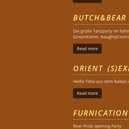
BUTCH&BEAR 
Die große Tanzparty im Rahm
(GreenKomm, NaughtyControl) 
Read more
about BUTCH&BE
ORIENT (S)E
Heiße Töne aus dem Balkan u
Read more
about ORIENT (
FURNICATION
Bear Pride opening Party