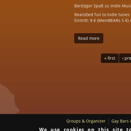
Bär(t)iger Spaß zu Indie-Mu
Bear(d)ed fun to Indie tunes 
Eintritt: 8 € (MemBEARs 5 €)
Read more
about FURnicatio
PAGES
« first
‹ pr
Groups & Organizer
Gay Bars 
We use cookies on this site t