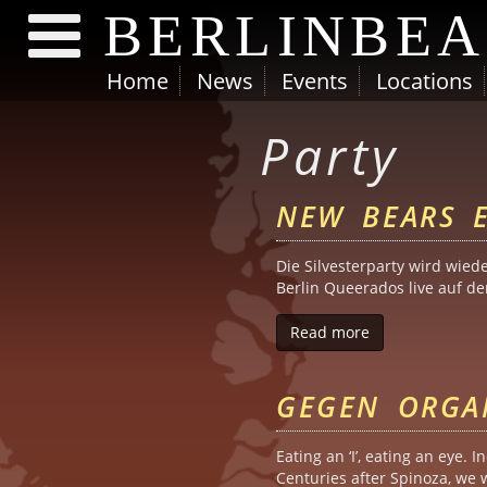
BERLINBE
Home
News
Events
Locations
Skip to main content
Party
NEW BEARS E
Die Silvesterparty wird wiede
Berlin Queerados live auf d
Read more
about New Bears
GEGEN ORGA
Eating an ‘I’, eating an eye.
Centuries after Spinoza, we w